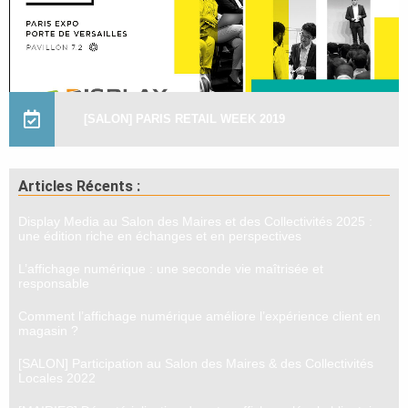
[SALON] PARIS RETAIL WEEK 2019
Articles Récents :
Display Media au Salon des Maires et des Collectivités 2025 :
une édition riche en échanges et en perspectives
L’affichage numérique : une seconde vie maîtrisée et
responsable
Comment l’affichage numérique améliore l’expérience client en
magasin ?
[SALON] Participation au Salon des Maires & des Collectivités
Locales 2022