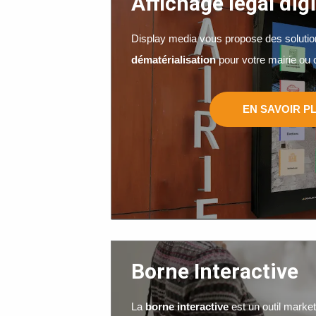
Affichage légal digi
Display media vous propose des solutio
dématérialisation
pour votre mairie ou c
EN SAVOIR P
Borne Interactive
La
borne interactive
est un outil market