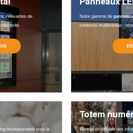
tal
Panneaux LED
ns innovantes de
Notre gamme de
panneau
ollectivité.
contenus multimédias : ima
LUS
EN
Totem numér
ing incontournable pour la
Permet de diffuser des inf