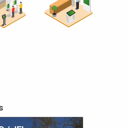
HÔTELLERIE
URATION
s