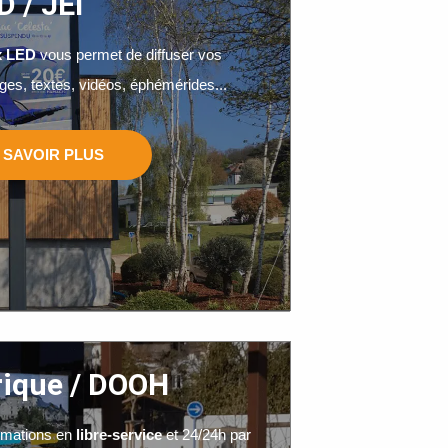
 / JEI
x LED
vous permet de diffuser vos
ges, textes, vidéos, éphémérides...
 SAVOIR PLUS
ique / DOOH
ormations en
libre-service
et 24/24h par