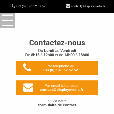
+33 (0) 5 46 52 52 52
contact@displaymedia.fr
Contactez-nous
Du
Lundi
au
Vendredi
De
8h15
à
12h00
et de
14h00
à
18h00
Par téléphone au
+33 (0) 5 46 52 52 52
Par email à l’adresse
contact@displaymedia.fr
ou via notre
formulaire de contact