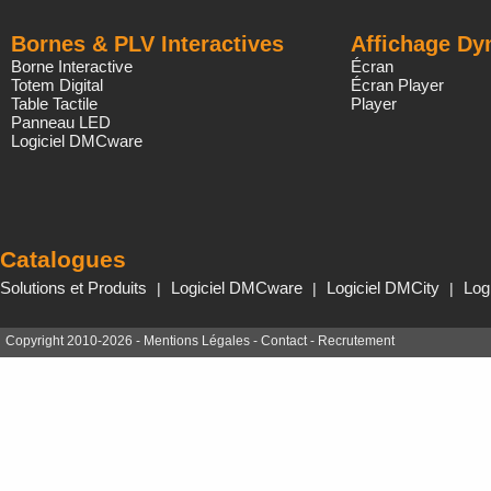
Bornes & PLV Interactives
Affichage D
Borne Interactive
Écran
Totem Digital
Écran Player
Table Tactile
Player
Panneau LED
Logiciel DMCware
Catalogues
Solutions et Produits
Logiciel DMCware
Logiciel DMCity
Log
|
|
|
Copyright 2010-
2026 -
Mentions Légales
-
Contact
-
Recrutement