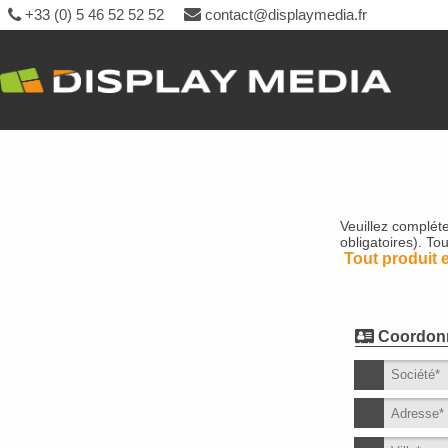
+33 (0) 5 46 52 52 52
contact@displaymedia.fr
Veuillez complét
obligatoires). T
Tout produit 
Coordonné