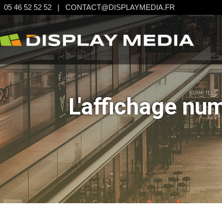
05 46 52 52 52
|
CONTACT@DISPLAYMEDIA.FR
L'affichage num