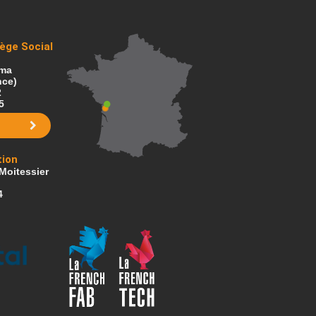
ège Social
ama
nce)
2
5
tion
Moitessier
4