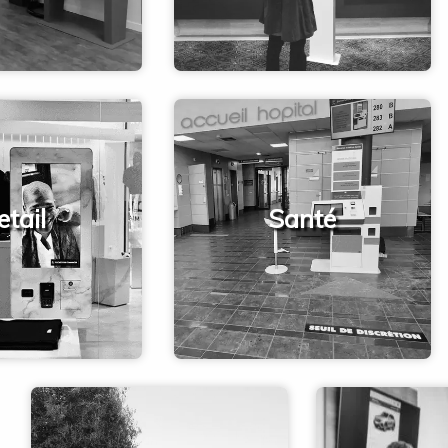
etail
Santé