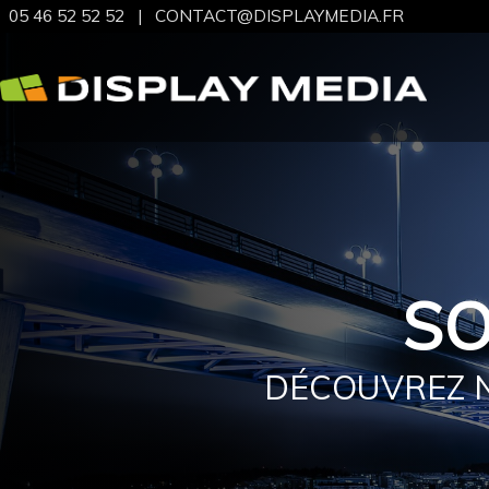
05 46 52 52 52
|
CONTACT@DISPLAYMEDIA.FR
SO
DÉCOUVREZ N